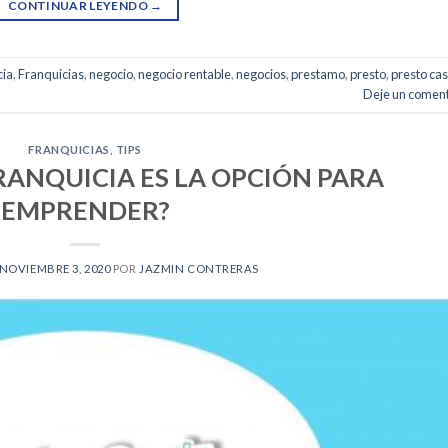
CONTINUAR LEYENDO
→
cia
,
Franquicias
,
negocio
,
negocio rentable
,
negocios
,
prestamo
,
presto
,
presto ca
Deje un coment
FRANQUICIAS
,
TIPS
RANQUICIA ES LA OPCIÓN PARA
EMPRENDER?
NOVIEMBRE 3, 2020
POR
JAZMIN CONTRERAS