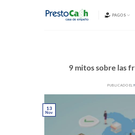
Skip
to
PAGOS
content
9 mitos sobre las f
PUBLICADO EL
13
Nov