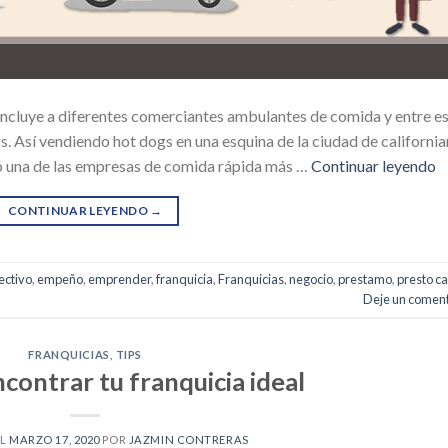
 incluye a diferentes comerciantes ambulantes de comida y entre e
gs. Así vendiendo hot dogs en una esquina de la ciudad de californi
ció una de las empresas de comida rápida más …
Continuar leyendo
CONTINUAR LEYENDO
→
ectivo
,
empeño
,
emprender
,
franquicia
,
Franquicias
,
negocio
,
prestamo
,
presto c
Deje un coment
FRANQUICIAS
,
TIPS
ncontrar tu franquicia ideal
EL
MARZO 17, 2020
POR
JAZMIN CONTRERAS