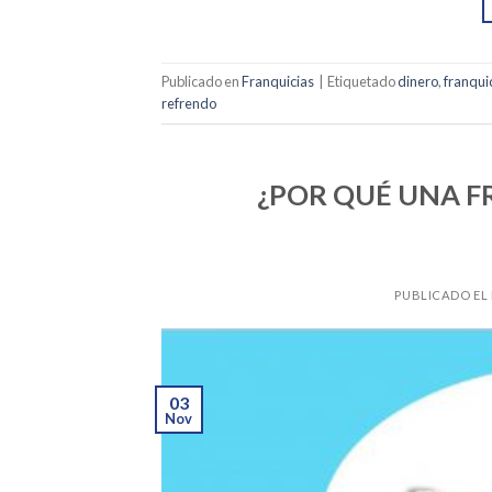
Publicado en
Franquicias
|
Etiquetado
dinero
,
franqui
refrendo
¿POR QUÉ UNA F
PUBLICADO EL
03
Nov