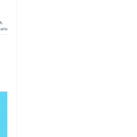
sh
,
ario