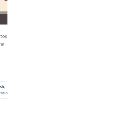
stos
ana
ash
,
ario