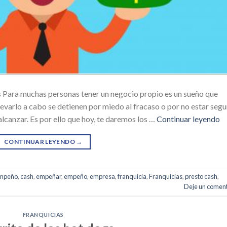
 Para muchas personas tener un negocio propio es un sueño que
evarlo a cabo se detienen por miedo al fracaso o por no estar seg
alcanzar. Es por ello que hoy, te daremos los …
Continuar leyendo
CONTINUAR LEYENDO
→
empeño
,
cash
,
empeñar
,
empeño
,
empresa
,
franquicia
,
Franquicias
,
presto cash
,
Deje un coment
FRANQUICIAS