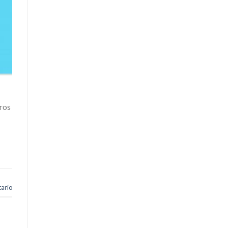
uros
ario