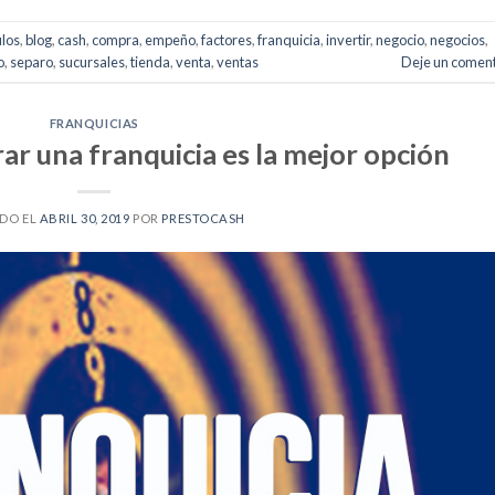
ulos
,
blog
,
cash
,
compra
,
empeño
,
factores
,
franquicia
,
invertir
,
negocio
,
negocios
,
o
,
separo
,
sucursales
,
tienda
,
venta
,
ventas
Deje un coment
FRANQUICIAS
r una franquicia es la mejor opción
DO EL
ABRIL 30, 2019
POR
PRESTOCASH