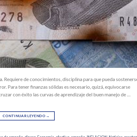
ma. Requiere de conocimientos, disciplina para que pueda sosteners
rror. Para tener finanzas sólidas es necesario, quizá, equivocarse
ruzar con éxito las curvas de aprendizaje del buen manejo de …
CONTINUAR LEYENDO
→
sa de empeño
,
dinero
,
Economía
,
efectivo
,
empeño
,
INFLACION
,
Noticias
,
presta