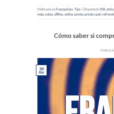
Publicado en
Franquicias
,
Tips
|
Etiquetado
106
,
artíc
nota
,
notas
,
offline
,
online
,
presto
,
presto cash
,
refrend
Cómo saber si compra
PUBLICA
30
Abr