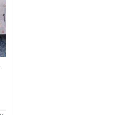
e
mo
,