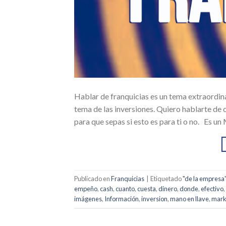
Hablar de franquicias es un tema extraordina
tema de las inversiones. Quiero hablarte de
para que sepas si esto es para ti o no. Es
Publicado en
Franquicias
|
Etiquetado
"de la empresa
empeño
,
cash
,
cuanto
,
cuesta
,
dinero
,
donde
,
efectivo
,
imágenes
,
Información
,
inversion
,
mano en llave
,
mark