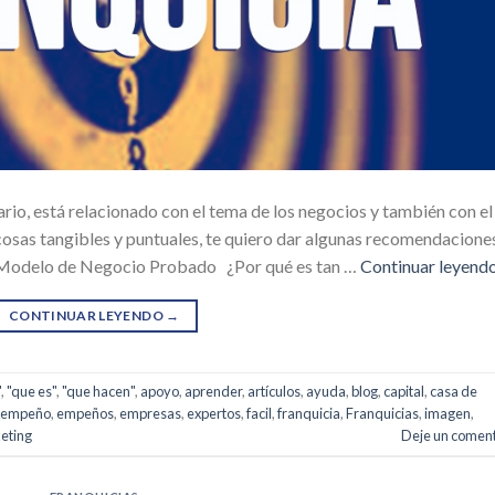
rio, está relacionado con el tema de los negocios y también con el
 cosas tangibles y puntuales, te quiero dar algunas recomendacione
 un Modelo de Negocio Probado ¿Por qué es tan …
Continuar leyend
CONTINUAR LEYENDO
→
"
,
"que es"
,
"que hacen"
,
apoyo
,
aprender
,
artículos
,
ayuda
,
blog
,
capital
,
casa de
empeño
,
empeños
,
empresas
,
expertos
,
facil
,
franquicia
,
Franquicias
,
imagen
,
eting
Deje un coment