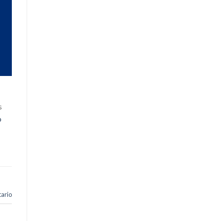
s
o
ario