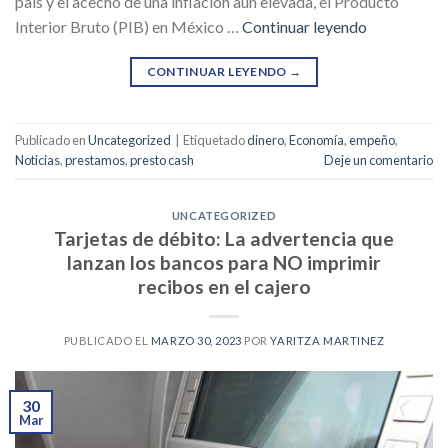
país y el acecho de una inflación aún elevada, el Producto
Interior Bruto (PIB) en México …
Continuar leyendo
CONTINUAR LEYENDO
→
Publicado en
Uncategorized
|
Etiquetado
dinero
,
Economía
,
empeño
,
Noticias
,
prestamos
,
presto cash
Deje un comentario
UNCATEGORIZED
Tarjetas de débito: La advertencia que
lanzan los bancos para NO imprimir
recibos en el cajero
PUBLICADO EL
MARZO 30, 2023
POR
YARITZA MARTINEZ
30
Mar