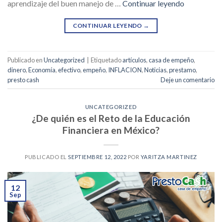
aprendizaje del buen manejo de …
Continuar leyendo
CONTINUAR LEYENDO
→
Publicado en
Uncategorized
|
Etiquetado
artículos
,
casa de empeño
,
dinero
,
Economía
,
efectivo
,
empeño
,
INFLACION
,
Noticias
,
prestamo
,
presto cash
Deje un comentario
UNCATEGORIZED
¿De quién es el Reto de la Educación
Financiera en México?
PUBLICADO EL
SEPTIEMBRE 12, 2022
POR
YARITZA MARTINEZ
12
Sep