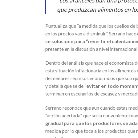
“Los aranceles dan una protecc
que produzcan alimentos en lo
Puntualiza que “a medida que los cuellos de b
en los precios van a disminuir”. Serrano hac
se solucione para “revertir el calentamie
presente en la discusión a nivel internaciona
Dentro del análisis que hace el economista 
esta situación inflacionaria en los alimento
de menores recursos económicos que son qui
y detalla que se de “
evitar en todo momento
terminan en escenarios de escasez y mercad
Serrano reconoce que aun cuando estas medid
“acción acertada”, que sería conveniente m
gradual para que los productores se ad
medida por lo que toca a los productos que m