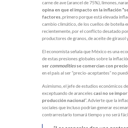
carne de ave (arancel de 75%), limones, nara
opina en que el impacto en la inflación “
factores
, primero porque está elevada infl
cambio climático, de los cuellos de botella e
recientemente, por el conflicto desatado por 
productores de granos, de aceite de girasol y
El economista señala que México es una econ
de estas presiones globales sobre la inflació
ser
commodities
se comercian con precio
en el país al ser “precio-aceptantes” no pued
Asimismo, el jefe de estudios económicos de
exceptuando de aranceles
casi no se impo
producción nacional
”. Advierte que la inf
sociales que incluso podrían generar escenar
contrarrestarlo tomará tiempo y no será fáci