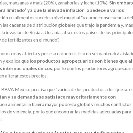
njas, manzanas y maíz (20%), zanahorias y leche (10%).
Sin embar
será limitado” ya que la elevada inflación obedece a varios
ación en alimentos sucede a nivel mundial “y como consecuencia del
n las cadenas de distribución globales que trajo la pandemia y, más
la invasión de Rusia a Ucrania, al ser estos países de los principale
 de fertilizantes en el mundo”.
omía muy abierta y por esa característica no se mantendrá aislad
n y explica que
los productos agropecuarios son bienes que al
s internacionales únicos
, por lo que los productores agropecuar
en alterar estos precios.
 BBVA México precisa que “varios de los productos a los que se e
rtan y su demanda se satisface mayoritariamente con
lación alimentaria traerá mayor pobreza global y muchos conflictos
ios de violencia, por lo que encontrar las medidas adecuadas para
l.