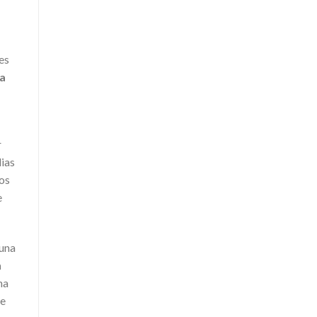
es
ia
r
lias
os
e
 una
n
na
de