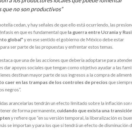
ión a los productores locales que puede fomentar
s que no son productivos”
otella cedan, y hay señales de que ello está ocurriendo, las presion
e énfasis en que es fundamental que
la guerra entre Ucrania y Rus
nto global”
y en ese sentido el gobierno de México debe estar
l para ser parte de las propuestas y enfrentar estos temas.
destaca que una de las acciones que debería adoptarse para atende
s es dar apoyos sociales que tengan como objetivo ayudar a las fami
enes destinan mayor parte de sus ingresos a la compra de aliment
 caer en las trampas de los controles de precios
que siempr
os negros”.
as arancelarias tendrán un efecto limitado sobre la inflación son
antener de forma permanente,
cuidando que exista una transició
apten
y refiere que “en su versión temporal, la liberalización es bue
ás se importan y para los que sí tendrá un efecto de disminución 