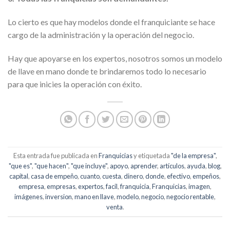
Lo cierto es que hay modelos donde el franquiciante se hace
cargo de la administración y la operación del negocio.
Hay que apoyarse en los expertos, nosotros somos un modelo
de llave en mano donde te brindaremos todo lo necesario
para que inicies la operación con éxito.
Esta entrada fue publicada en
Franquicias
y etiquetada
"de la empresa"
,
"que es"
,
"que hacen"
,
"que incluye"
,
apoyo
,
aprender
,
artículos
,
ayuda
,
blog
,
capital
,
casa de empeño
,
cuanto
,
cuesta
,
dinero
,
donde
,
efectivo
,
empeños
,
empresa
,
empresas
,
expertos
,
facil
,
franquicia
,
Franquicias
,
imagen
,
imágenes
,
inversion
,
mano en llave
,
modelo
,
negocio
,
negocio rentable
,
venta
.