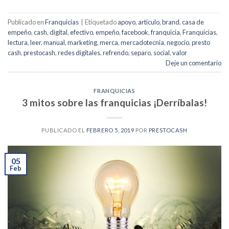
Publicado en
Franquicias
|
Etiquetado
apoyo
,
articulo
,
brand
,
casa de
empeño
,
cash
,
digital
,
efectivo
,
empeño
,
facebook
,
franquicia
,
Franquicias
,
lectura
,
leer
,
manual
,
marketing
,
merca
,
mercadotecnia
,
negocio
,
presto
cash
,
prestocash
,
redes digitales
,
refrendo
,
separo
,
social
,
valor
Deje un comentario
FRANQUICIAS
3 mitos sobre las franquicias ¡Derríbalas!
PUBLICADO EL
FEBRERO 5, 2019
POR
PRESTOCASH
05
Feb