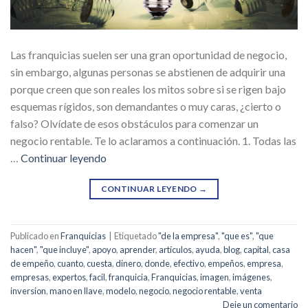
Las franquicias suelen ser una gran oportunidad de negocio,
sin embargo, algunas personas se abstienen de adquirir una
porque creen que son reales los mitos sobre si se rigen bajo
esquemas rígidos, son demandantes o muy caras, ¿cierto o
falso? Olvídate de esos obstáculos para comenzar un
negocio rentable. Te lo aclaramos a continuación. 1. Todas las
…
Continuar leyendo
CONTINUAR LEYENDO
→
Publicado en
Franquicias
|
Etiquetado
"de la empresa"
,
"que es"
,
"que
hacen"
,
"que incluye"
,
apoyo
,
aprender
,
artículos
,
ayuda
,
blog
,
capital
,
casa
de empeño
,
cuanto
,
cuesta
,
dinero
,
donde
,
efectivo
,
empeños
,
empresa
,
empresas
,
expertos
,
facil
,
franquicia
,
Franquicias
,
imagen
,
imágenes
,
inversion
,
mano en llave
,
modelo
,
negocio
,
negocio rentable
,
venta
Deje un comentario