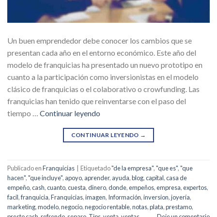
Un buen emprendedor debe conocer los cambios que se
presentan cada año en el entorno económico. Este año del
modelo de franquicias ha presentado un nuevo prototipo en
cuanto a la participación como inversionistas en el modelo
clásico de franquicias o el colaborativo o crowfunding. Las
franquicias han tenido que reinventarse con el paso del
tiempo …
Continuar leyendo
CONTINUAR LEYENDO
→
Publicado en
Franquicias
|
Etiquetado
"de la empresa"
,
"que es"
,
"que
hacen"
,
"que incluye"
,
apoyo
,
aprender
,
ayuda
,
blog
,
capital
,
casa de
empeño
,
cash
,
cuanto
,
cuesta
,
dinero
,
donde
,
empeños
,
empresa
,
expertos
,
facil
,
franquicia
,
Franquicias
,
imagen
,
Información
,
inversion
,
joyería
,
marketing
,
modelo
,
negocio
,
negocio rentable
,
notas
,
plata
,
prestamo
,
presto cash
,
refrendo
,
separo
,
Tips
,
venta
,
ventas
Deje un comentario