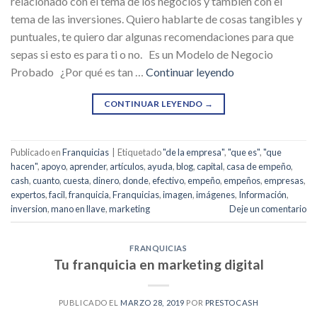
relacionado con el tema de los negocios y también con el
tema de las inversiones. Quiero hablarte de cosas tangibles y
puntuales, te quiero dar algunas recomendaciones para que
sepas si esto es para ti o no. Es un Modelo de Negocio
Probado ¿Por qué es tan …
Continuar leyendo
CONTINUAR LEYENDO
→
Publicado en
Franquicias
|
Etiquetado
"de la empresa"
,
"que es"
,
"que
hacen"
,
apoyo
,
aprender
,
artículos
,
ayuda
,
blog
,
capital
,
casa de empeño
,
cash
,
cuanto
,
cuesta
,
dinero
,
donde
,
efectivo
,
empeño
,
empeños
,
empresas
,
expertos
,
facil
,
franquicia
,
Franquicias
,
imagen
,
imágenes
,
Información
,
inversion
,
mano en llave
,
marketing
Deje un comentario
FRANQUICIAS
Tu franquicia en marketing digital
PUBLICADO EL
MARZO 28, 2019
POR
PRESTOCASH