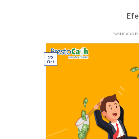
Efe
PUBLICADO E
23
Oct