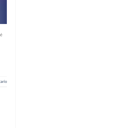
ué
ario