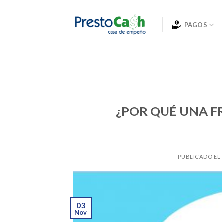
Skip
to
PAGOS
content
¿POR QUÉ UNA F
PUBLICADO EL
03
Nov