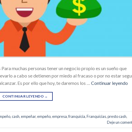
 Para muchas personas tener un negocio propio es un sueño que
evarlo a cabo se detienen por miedo al fracaso o por no estar seg
alcanzar. Es por ello que hoy, te daremos los …
Continuar leyendo
CONTINUAR LEYENDO
→
empeño
,
cash
,
empeñar
,
empeño
,
empresa
,
franquicia
,
Franquicias
,
presto cash
,
Deje un coment