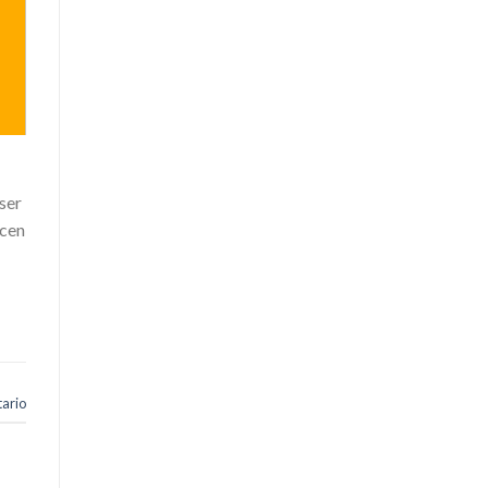
ser
ecen
ario