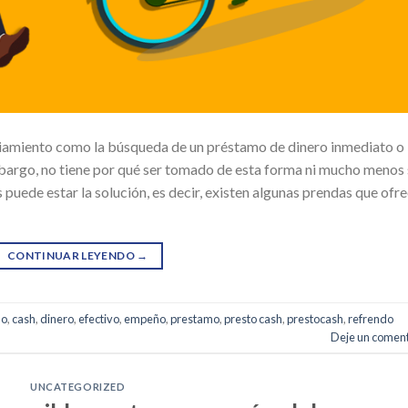
nciamiento como la búsqueda de un préstamo de dinero inmediato o
bargo, no tiene por qué ser tomado de esta forma ni mucho menos 
 puede estar la solución, es decir, existen algunas prendas que ofr
CONTINUAR LEYENDO
→
ño
,
cash
,
dinero
,
efectivo
,
empeño
,
prestamo
,
presto cash
,
prestocash
,
refrendo
Deje un coment
UNCATEGORIZED