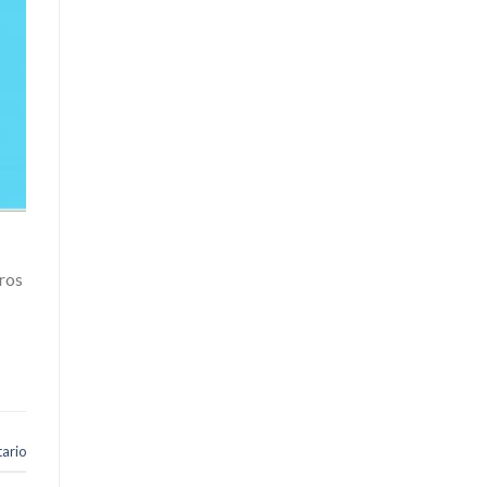
uros
ario