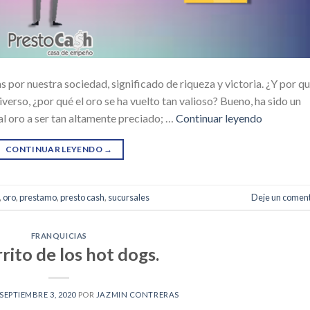
s por nuestra sociedad, significado de riqueza y victoria. ¿Y por q
verso, ¿por qué el oro se ha vuelto tan valioso? Bueno, ha sido un
l oro a ser tan altamente preciado; …
Continuar leyendo
CONTINUAR LEYENDO
→
,
oro
,
prestamo
,
presto cash
,
sucursales
Deje un coment
FRANQUICIAS
rrito de los hot dogs.
SEPTIEMBRE 3, 2020
POR
JAZMIN CONTRERAS