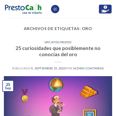
Skip
to
content
ARCHIVOS DE ETIQUETAS:
ORO
UNCATEGORIZED
25 curiosidades que posiblemente no
conocías del oro
PUBLICADO EL
SEPTIEMBRE 25, 2020
POR
JAZMIN CONTRERAS
25
Sep