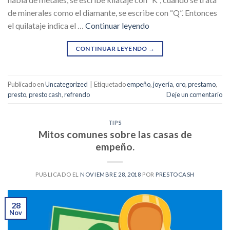
de minerales como el diamante, se escribe con “Q”. Entonces
el quilataje indica el …
Continuar leyendo
CONTINUAR LEYENDO
→
Publicado en
Uncategorized
|
Etiquetado
empeño
,
joyería
,
oro
,
prestamo
,
presto
,
presto cash
,
refrendo
Deje un comentario
TIPS
Mitos comunes sobre las casas de
empeño.
PUBLICADO EL
NOVIEMBRE 28, 2018
POR
PRESTOCASH
28
Nov