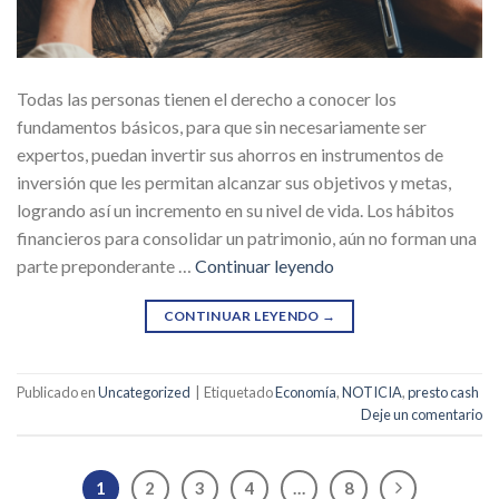
Todas las personas tienen el derecho a conocer los
fundamentos básicos, para que sin necesariamente ser
expertos, puedan invertir sus ahorros en instrumentos de
inversión que les permitan alcanzar sus objetivos y metas,
logrando así un incremento en su nivel de vida. Los hábitos
financieros para consolidar un patrimonio, aún no forman una
parte preponderante …
Continuar leyendo
CONTINUAR LEYENDO
→
Publicado en
Uncategorized
|
Etiquetado
Economía
,
NOTICIA
,
presto cash
Deje un comentario
1
2
3
4
…
8