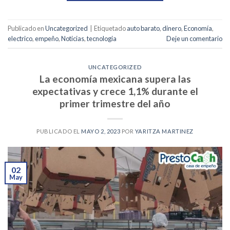
Publicado en
Uncategorized
|
Etiquetado
auto barato
,
dinero
,
Economía
,
electrico
,
empeño
,
Noticias
,
tecnologia
Deje un comentario
UNCATEGORIZED
La economía mexicana supera las
expectativas y crece 1,1% durante el
primer trimestre del año
PUBLICADO EL
MAYO 2, 2023
POR
YARITZA MARTINEZ
02
May