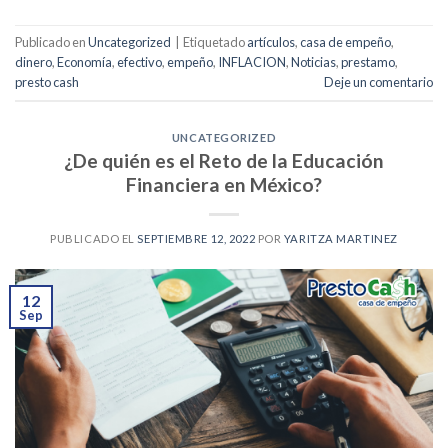
Publicado en
Uncategorized
|
Etiquetado
artículos
,
casa de empeño
,
dinero
,
Economía
,
efectivo
,
empeño
,
INFLACION
,
Noticias
,
prestamo
,
presto cash
Deje un comentario
UNCATEGORIZED
¿De quién es el Reto de la Educación
Financiera en México?
PUBLICADO EL
SEPTIEMBRE 12, 2022
POR
YARITZA MARTINEZ
12
Sep