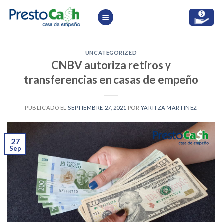
Skip
to
content
UNCATEGORIZED
CNBV autoriza retiros y
transferencias en casas de empeño
PUBLICADO EL
SEPTIEMBRE 27, 2021
POR
YARITZA MARTINEZ
27
Sep