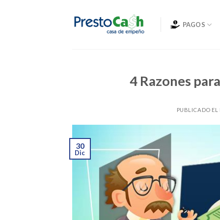
Skip
to
PAGOS
content
4 Razones para
PUBLICADO EL
30
Dic