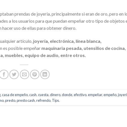
ptaban prendas de joyería, principalmente si eran de oro, pero en l
ades a los usuarios para que puedan empeñar otro tipo de objetos 
n hacer uso de ellas para obtener dinero.
alquier artículo,
joyería, electrónica, línea blanca,
n es posible empeñar
maquinaria pesada, utensilios de cocina,
a, muebles, equipo de audio, entre otros.
g
,
casa de empeño
,
cash
,
cuesta
,
dinero
,
donde
,
efectivo
,
empeñar
,
empeño
,
joyer
mo
,
presto
,
presto cash
,
refrendo
,
Tips
.