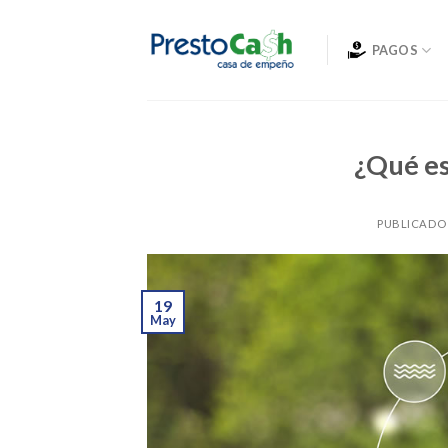
Skip
to
PAGOS
content
¿Qué es
PUBLICADO
19
May