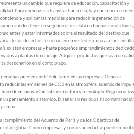
representa un cambio que requiere de educación, capacitación y
idad. Para comenzar a transitar hacia ella, hay que tener en cuen
conciencia y aplicar las medidas para reducir la generación de
nsumen pueden tener un segundo uso si está en buenas condiciones,
conscientes y estar informados sobre el resultado del destino que
oría de los desechos terminan en un vertedero, una acción sencilla
 el país existen empresas y hasta pequeños emprendimientos dedicado
levados a plantas de reciclaje. Adquirir productos que sean de cali
ita desecharlos en el corto plazo.
 personas pueden contribuir, también las empresas: Generar
to reducir las emisiones de CO2 en la atmósfera, además de impul
Invertir en innovación, infraestructura y tecnología. Regenerar los
 un pensamiento sistémico. Diseñar sin residuos, ni contaminación
 primas.
 al cumplimiento del Acuerdo de París y de los Objetivos de
rioridad global. Como empresas y como sociedad se puede contribu