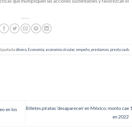
ticas que multipliquen las acciones sustentables y favorezcan el
tiquetada
dinero
,
Economía
,
economia circular
,
empeño
,
prestamos
,
presto cash
.
Billetes piratas ‘desaparecen’ en México; monto cae
eo en los
en 2022