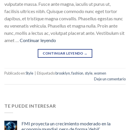
vulputate massa. Fusce ante magna, iaculis ut purus ut,
facilisis ultrices nibh. Quisque commodo nunc eget tortor
dapibus, et tristique magna convallis. Phasellus egestas nunc
eu venenatis vehicula. Phasellus et magna nulla. Proin ante
nunc, mollis a lectus ac, volutpat placerat ante. Vestibulum sit
amet …
Continuar leyendo
CONTINUAR LEYENDO
→
Publicado en
Style
|
Etiquetado
brooklyn
,
fashion
,
style
,
women
Deje un comentario
TE PUEDE INTERESAR
FMI proyecta un crecimiento moderado en la
economía mundial, pero de forma ‘debil’