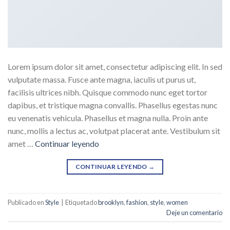
Lorem ipsum dolor sit amet, consectetur adipiscing elit. In sed
vulputate massa. Fusce ante magna, iaculis ut purus ut,
facilisis ultrices nibh. Quisque commodo nunc eget tortor
dapibus, et tristique magna convallis. Phasellus egestas nunc
eu venenatis vehicula. Phasellus et magna nulla. Proin ante
nunc, mollis a lectus ac, volutpat placerat ante. Vestibulum sit
amet …
Continuar leyendo
CONTINUAR LEYENDO
→
Publicado en
Style
|
Etiquetado
brooklyn
,
fashion
,
style
,
women
Deje un comentario