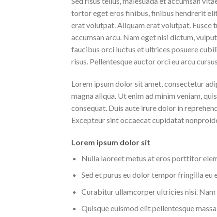
Sed risus tellus, malesuada et accumsan vitae
tortor eget eros finibus, finibus hendrerit e
erat volutpat. Aliquam erat volutpat. Fusce t
accumsan arcu. Nam eget nisi dictum, vulputa
faucibus orci luctus et ultrices posuere cubi
risus. Pellentesque auctor orci eu arcu cursu
Lorem ipsum dolor sit amet, consectetur adip
magna aliqua. Ut enim ad minim veniam, quis
consequat. Duis aute irure dolor in reprehende
Excepteur sint occaecat cupidatat nonproident
Lorem ipsum dolor sit
Nulla laoreet metus at eros porttitor el
Sed et purus eu dolor tempor fringilla eu
Curabitur ullamcorper ultricies nisi. Nam 
Quisque euismod elit pellentesque massa