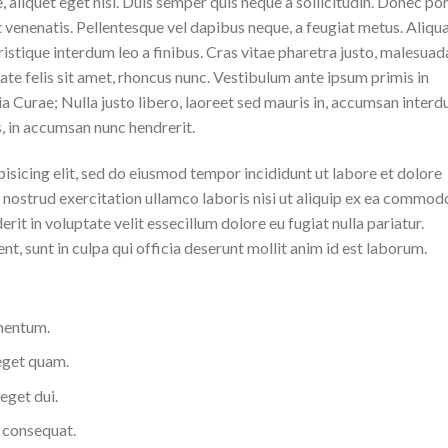
, aliquet eget nisl. Duis semper quis neque a sollicitudin. Donec po
lit venenatis. Pellentesque vel dapibus neque, a feugiat metus. Aliq
ristique interdum leo a finibus. Cras vitae pharetra justo, malesuad
te felis sit amet, rhoncus nunc. Vestibulum ante ipsum primis in
lia Curae; Nulla justo libero, laoreet sed mauris in, accumsan inter
s, in accumsan nunc hendrerit.
isicing elit, sed do eiusmod tempor incididunt ut labore et dolore
 nostrud exercitation ullamco laboris nisi ut aliquip ex ea commod
rit in voluptate velit essecillum dolore eu fugiat nulla pariatur.
, sunt in culpa qui officia deserunt mollit anim id est laborum.
ementum.
 eget quam.
eget dui.
 consequat.