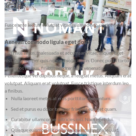
250
Events
Fusce ante lectus, volutpat vitae euismod nec, ultrice neque.
Aenean commodo ligula eget dolor
Sed risus tellus, malesuada et accumsan vitae, aliquet eget
nisl. Duis semper quis neque a sollicitudin. Donec porta tortor
eget eros finibus, finibus hendrerit elit venenatis.
Pellentesque vel dapibus neque, a feugiat metus. Aliquam erat
volutpat. Aliquam erat volutpat. Fusce tristique interdum leo
a finibus.
Nulla laoreet metus at eros porttitor elementum.
Sed et purus eu dolor tempor fringilla eu eget quam.
Curabitur ullamcorper ultricies nisi. Nam eget dui.
Quisque euismod elit pellentesque massa consequat.