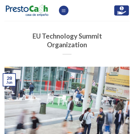
Skip
to
content
EU Technology Summit
Organization
28
Jun