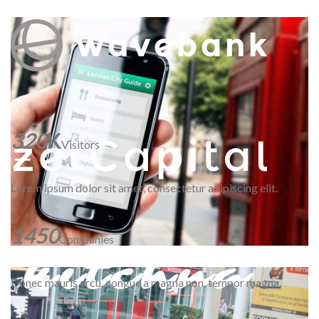
320
K
Visitors
Lorem ipsum dolor sit amet, consectetur adipiscing elit.
1450
Companies
Donec mauris arcu, congue a magna non, tempor magna.