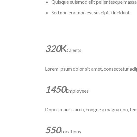
Quisque euismod elit pellentesque massa
Sed non erat non est suscipit tincidunt.
320
K
Clients
Lorem ipsum dolor sit amet, consectetur adip
1450
Employees
Donec mauris arcu, congue a magna non, te
550
Locations