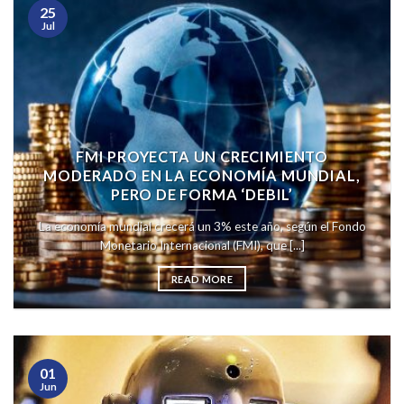
25
Jul
FMI PROYECTA UN CRECIMIENTO
MODERADO EN LA ECONOMÍA MUNDIAL,
PERO DE FORMA ‘DEBIL’
La economía mundial crecerá un 3% este año, según el Fondo
Monetario Internacional (FMI), que [...]
READ MORE
01
Jun