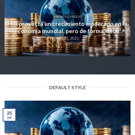
UNCATEGORIZED
a
FMI proyecta un crecimiento moderado en la
l
economía mundial, pero de forma ‘debil’
julio 25, 2023
DEFAULT STYLE
25
Jul