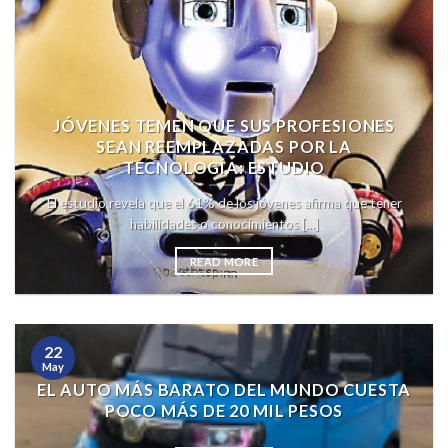
JÓVENES TEMEN QUE SUS PROFESIONES
SEAN REEMPLAZADAS POR LA
TECNOLOGÍA: ESTUDIO
El estudio revela que el 61% de los jóvenes afirma que tener
habilidades o conocimientos [...]
READ MORE
22
May
EL AUTO MÁS BARATO DEL MUNDO CUESTA
POCO MÁS DE 20 MIL PESOS